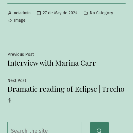
Posted
Posted
27 de May de 2024
No Category
neiadmin
by
in
Tags:
Image
Post
Previous
Previous Post
Interview with Marina Carr
post:
navigation
Next
Next Post
Dramatic reading of Eclipse | Trecho
post:
4
Search