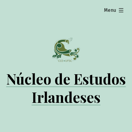
Skip
expanded
Menu
to
content
Núcleo de Estudos
Irlandeses