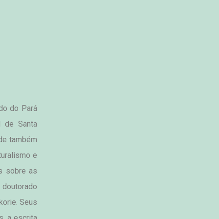
do do Pará 
 de Santa 
nde também 
uralismo e 
s sobre as 
doutorado 
orie. Seus 
 a escrita 