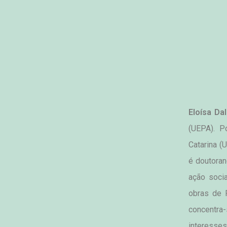
Eloísa Dal
(UEPA). P
Catarina (
é doutoran
ação socia
obras de 
concentra-
interesses