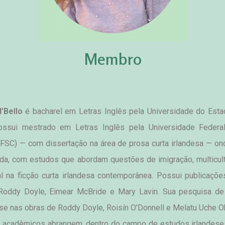
Membro
l’Bello
 é bacharel em Letras Inglês pela Universidade do Esta
ossui mestrado em Letras Inglês pela Universidade Federal
UFSC) — com dissertação na área de prosa curta irlandesa — o
da, com estudos que abordam questões de imigração, multicult
l na ficção curta irlandesa contemporânea. Possui publicaçõe
Roddy Doyle, Eimear McBride e Mary Lavin. Sua pesquisa de 
se nas obras de Roddy Doyle, Roisín O’Donnell e Melatu Uche Ok
 acadêmicos abrangem, dentro do campo de estudos irlandeses,