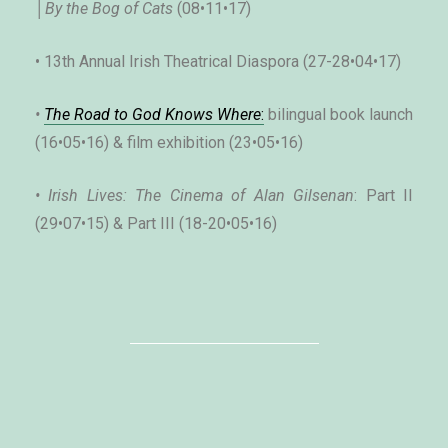
│
By the Bog of Cats
 (08•11•17)
• 13th Annual Irish Theatrical Diaspora (27-28•04•17)
• 
The Road to God Knows Where
:
 bilingual book launch 
(16•05•16) & film exhibition (23•05•16)
• 
Irish Lives: The Cinema of Alan Gilsenan
: Part II 
(29•07•15) & Part III (18-20•05•16)