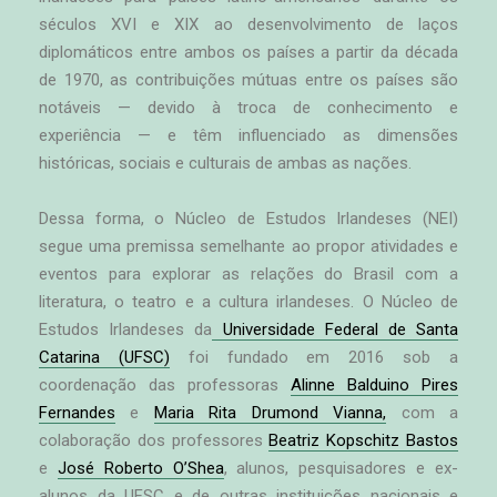
séculos XVI e XIX ao desenvolvimento de laços
diplomáticos entre ambos os países a partir da década
de 1970, as contribuições mútuas entre os países são
notáveis — devido à troca de conhecimento e
experiência — e têm influenciado as dimensões
históricas, sociais e culturais de ambas as nações.
Dessa forma, o Núcleo de Estudos Irlandeses (NEI)
segue uma premissa semelhante ao propor atividades e
eventos para explorar as relações do Brasil com a
literatura, o teatro e a cultura irlandeses. O Núcleo de
Estudos Irlandeses da
Universidade Federal de Santa
Catarina (UFSC)
foi fundado em 2016 sob a
coordenação das professoras
Alinne Balduino Pires
Fernandes
e
Maria Rita Drumond Vianna,
com a
colaboração dos professores
Beatriz Kopschitz Bastos
e
José Roberto O’Shea
, alunos, pesquisadores e ex-
alunos da UFSC e de outras instituições nacionais e