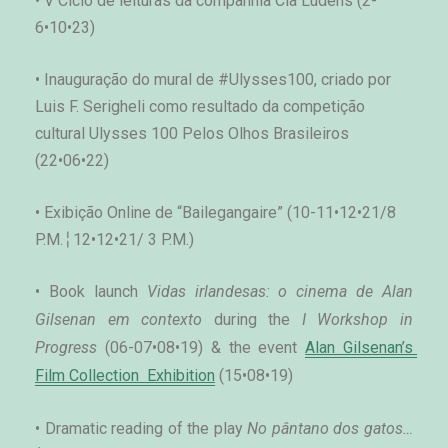
• V Ciclo de leituras da companhia Cia Ludens (2-
6•10•23)
• Inauguração do mural de #Ulysses100, criado por 
Luis F. Serigheli como resultado da competição 
cultural Ulysses 100 Pelos Olhos Brasileiros 
(22•06•22)
• Exibição Online de “Bailegangaire” 
(10-11•12•21/8 
P.M.╎12•12•21/ 3 P.M.)
• Book launch 
Vidas irlandesas: o cinema de Alan 
Gilsenan em contexto
 during the 
I Workshop in 
Progress
 (06-07•08•19) & the event 
Alan Gilsenan’s 
Film Collection  Exhibition
 (15•08•19)
• Dramatic reading of the play 
No pântano dos gatos…