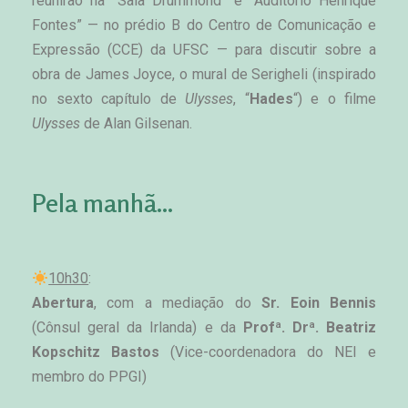
reunirão na “Sala Drummond” e “Auditório Henrique 
Fontes” 
— no prédio B do Centro de Comunicação e 
Expressão (CCE) da UFSC 
— para discutir sobre a 
obra de James Joyce, o mural de Serigheli (inspirado 
no sexto capítul
o de 
Ulysses
, “
Hades
“) e o filme 
Ulysses
 de Alan Gilsenan. 
Pela manhã...
10h30
: 
Abertura
, com a mediação do 
Sr. Eoin Bennis
(Cônsul geral da Irlanda) e da 
Profª. Drª. Beatriz 
Kopschitz Bastos
 (Vice-coordenadora do NEI e 
membro do PPGI)